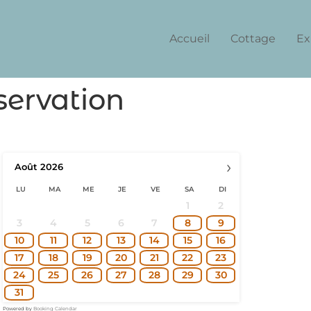
Accueil
Cottage
Ex
servation
›
Août
2026
LU
MA
ME
JE
VE
SA
DI
1
2
3
4
5
6
7
8
9
10
11
12
13
14
15
16
17
18
19
20
21
22
23
24
25
26
27
28
29
30
31
Powered by
Booking Calendar